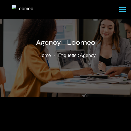
Agency - Loomeo
Home
-
Étiquette :
Agency